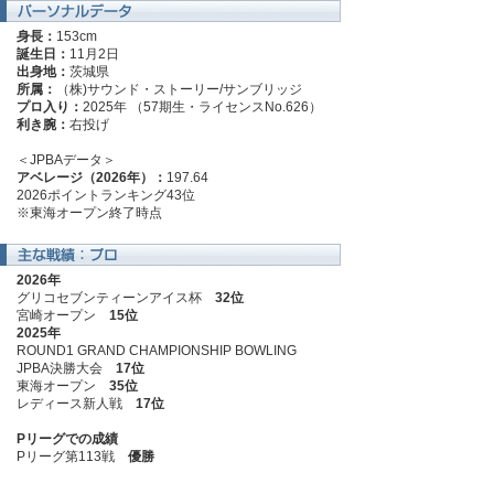
身長：
153cm
誕生日：
11月2日
出身地：
茨城県
所属：
（株)サウンド・ストーリー/サンブリッジ
プロ入り：
2025年 （57期生・ライセンスNo.626）
利き腕：
右投げ
＜JPBAデータ＞
アベレージ（2026年）：
197.64
2026ポイントランキング43位
※東海オープン終了時点
2026年
グリコセブンティーンアイス杯
32位
宮崎オープン
15位
2025年
ROUND1 GRAND CHAMPIONSHIP BOWLING
JPBA決勝大会
17位
東海オープン
35位
レディース新人戦
17位
Pリーグでの成績
Pリーグ第113戦
優勝