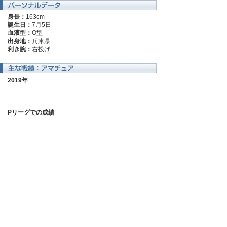
身長：
163cm
誕生日：
7月5日
血液型：
O型
出身地：
兵庫県
利き腕：
右投げ
2019年
Pリーグでの成績