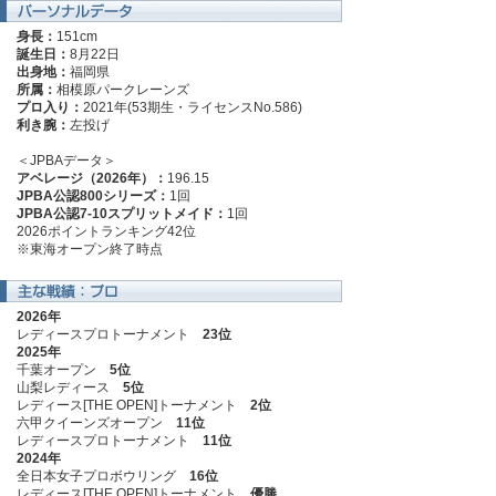
身長：
151cm
誕生日：
8月22日
出身地：
福岡県
所属：
相模原パークレーンズ
プロ入り：
2021年(53期生・ライセンスNo.586)
利き腕：
左投げ
＜JPBAデータ＞
アベレージ（2026年）：
196.15
JPBA公認800シリーズ：
1回
JPBA公認7-10スプリットメイド：
1回
2026ポイントランキング42位
※東海オープン終了時点
2026年
レディースプロトーナメント
23位
2025年
千葉オープン
5位
山梨レディース
5位
レディース[THE OPEN]トーナメント
2位
六甲クイーンズオープン
11位
レディースプロトーナメント
11位
2024年
全日本女子プロボウリング
16位
レディース[THE OPEN]トーナメント
優勝