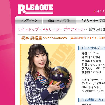
個人情
サイトトップ
>
P★リーガー プロフィール
> 坂本詩緒