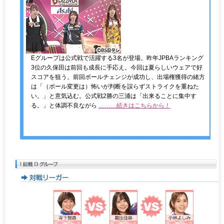
Eグループは公式戦で活躍する3名が登場。昨年JPBAランキング
3位の久保田は前回も成長に手応え。今回は夏らしいウェアで好
スコアを狙う。前回ボールチェンジが成功し、出場権獲得の緒方
は「（ボール変更は）怖いが判断を誤らずストライクを重ねた
い。」と意気込む。公式戦2勝の三浦は「出来ることに集中す
る。」と体調不良ながら
………続きはこちらから！