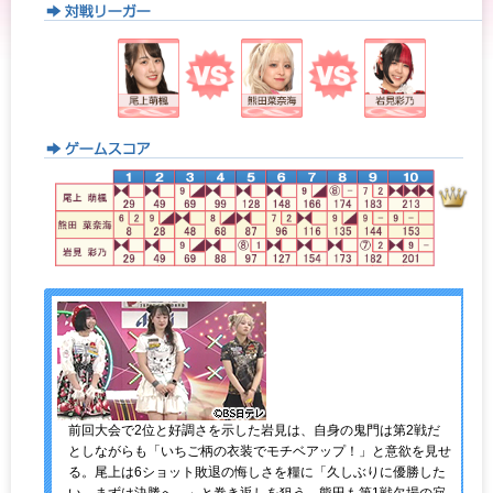
前回大会で2位と好調さを示した岩見は、自身の鬼門は第2戦だ
としながらも「いちご柄の衣装でモチベアップ！」と意欲を見せ
る。尾上は6ショット敗退の悔しさを糧に「久しぶりに優勝した