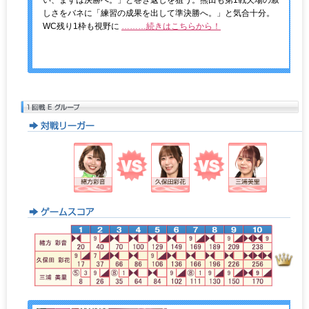
い、まずは決勝へ。」と巻き返しを狙う。熊田も第1戦欠場の寂
しさをバネに「練習の成果を出して準決勝へ。」と気合十分。
WC残り1枠も視野に
………続きはこちらから！