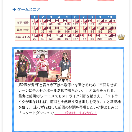
第2戦が鬼門”と言う寺下は出場停止を避けるため「空回りせず、
レーンに合わせたボール選択で勝ちたい。」と気合を入れる。
霜出は前回の“ノーミスでもストライク2個”を踏まえ、「ストラ
イクが出なければ、前回と全然違う引き出しを使う。」と新境地
を狙う。 迷わず行動した前回の好調を再現したい小林よしみは
「スタートダッシュで
………続きはこちらから！