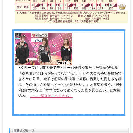
Bグループには前大会でデビュー戦優勝を果たした後藤が登場。
「落ち着いて自信を持って投げたい。」と今大会も勢いを維持で
きるかに注目。金子は前回の準決勝で後藤に惜敗した悔しさを糧
に「その悔しさを晴らすべく頑張りたい。」と雪辱を誓う。復帰
2戦目の大石は「ママになって強くなった姿を見せたい」と意気
込み、
………続きはこちらから！