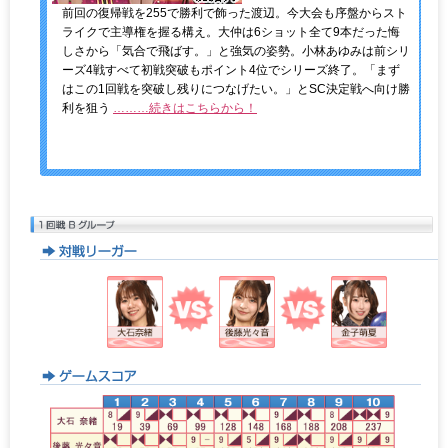
前回の復帰戦を255で勝利で飾った渡辺。今大会も序盤からスト
ライクで主導権を握る構え。大仲は6ショット全て9本だった悔
しさから「気合で飛ばす。」と強気の姿勢。小林あゆみは前シリ
ーズ4戦すべて初戦突破もポイント4位でシリーズ終了。「まず
はこの1回戦を突破し残りにつなげたい。」とSC決定戦へ向け勝
利を狙う
………続きはこちらから！