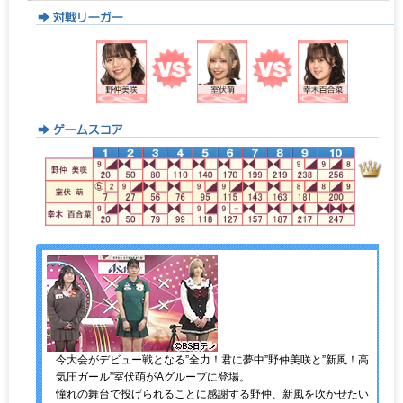
今大会がデビュー戦となる”全力！君に夢中”野仲美咲と”新風！高
気圧ガール”室伏萌がAグループに登場。
憧れの舞台で投げられることに感謝する野仲、新風を吹かせたい